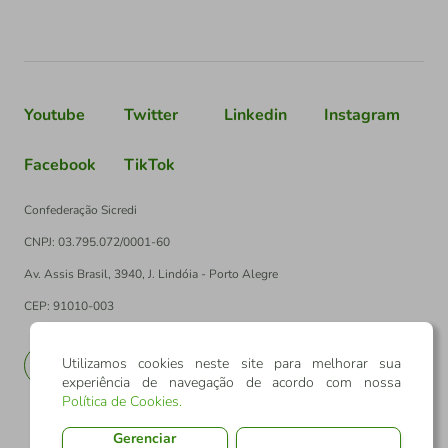
Youtube
Twitter
Linkedin
Instagram
Facebook
TikTok
Confederação Sicredi
CNPJ: 03.795.072/0001-60
Av. Assis Brasil, 3940, J. Lindóia - Porto Alegre
CEP: 91010-003
Utilizamos cookies neste site para melhorar sua
PT
EN
experiência de navegação de acordo com nossa
Política de Cookies
.
Gerenciar