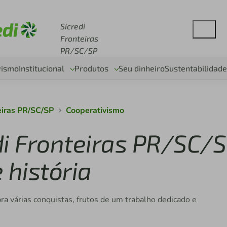
se sicredi.com.br
Sicredi
Fronteiras
PR/SC/SP
vismo
Institucional
Produtos
Seu dinheiro
Sustentabilidade
eiras PR/SC/SP
Cooperativismo
di Fronteiras PR/SC/
 história
bra várias conquistas, frutos de um trabalho dedicado e