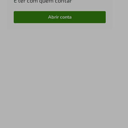
É ter com quem contar
Abrir conta