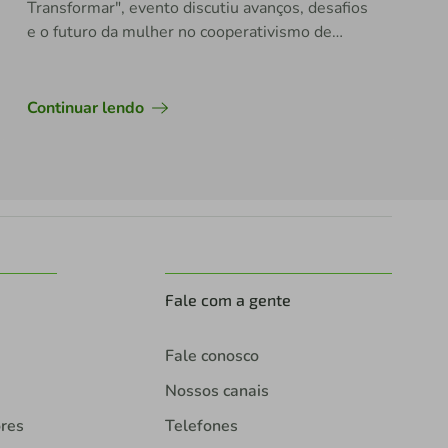
Transformar", evento discutiu avanços, desafios
e o futuro da mulher no cooperativismo de
crédito, refletidos no salto da presença
feminina nos conselhos, de 6% para 24% em
2026
Continuar lendo
Fale com a gente
Fale conosco
Nossos canais
ores
Telefones