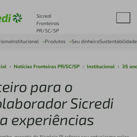
se sicredi.com.br
Sicredi
Fronteiras
PR/SC/SP
vismo
Institucional
Produtos
Seu dinheiro
Sustentabilidade
cial
Notícias Fronteiras PR/SC/SP
Institucional
35 ano
eiro para o
laborador Sicredi
a experiências