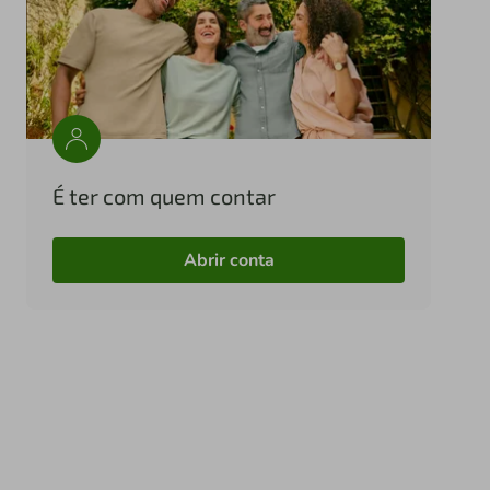
É ter com quem contar
Abrir conta