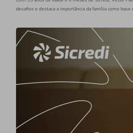
Com 35 anos de idade e 8 meses de Sicredi, Victor Pa
desafios e destaca a importância da família como base 