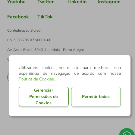
Youtube
Twitter
Linkedin
Instagram
Facebook
TikTok
Confederação Sicredi
CNPJ: 03.795.072/0001-60
Av. Assis Brasil, 3940, J. Lindóia - Porto Alegre
CEP: 91010-003
Utilizamos cookies neste site para melhorar sua
experiência de navegação de acordo com nossa
PT
EN
Política de Cookies
.
Gerenciar
Permissões de
Permitir todos
Cookies