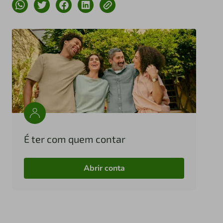
É ter com quem contar
Abrir conta