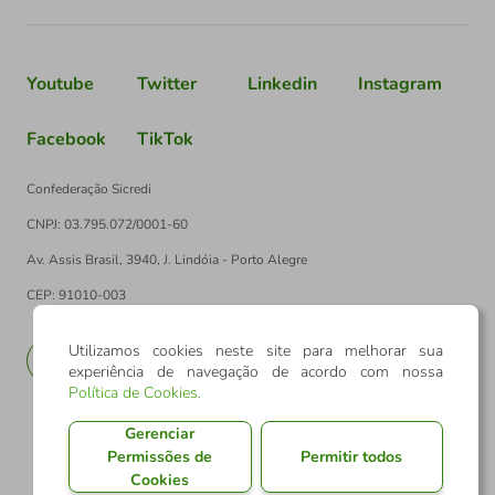
Youtube
Twitter
Linkedin
Instagram
Facebook
TikTok
Confederação Sicredi
CNPJ: 03.795.072/0001-60
Av. Assis Brasil, 3940, J. Lindóia - Porto Alegre
CEP: 91010-003
Utilizamos cookies neste site para melhorar sua
PT
EN
experiência de navegação de acordo com nossa
Política de Cookies
.
Gerenciar
Permissões de
Permitir todos
Cookies