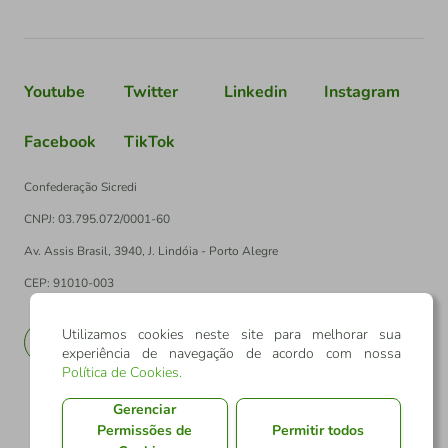
Youtube
Twitter
Linkedin
Instagram
Facebook
TikTok
Confederação Sicredi
CNPJ: 03.795.072/0001-60
Av. Assis Brasil, 3940, J. Lindóia - Porto Alegre
CEP: 91010-003
Utilizamos cookies neste site para melhorar sua
PT
EN
experiência de navegação de acordo com nossa
Política de Cookies
.
Gerenciar
Permissões de
Permitir todos