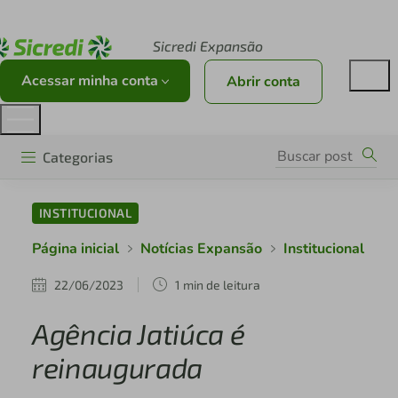
Acesse sicredi.com.br
Sicredi Expansão
Acessar minha conta
Abrir conta
Categorias
INSTITUCIONAL
Página inicial
Notícias Expansão
Institucional
22/06/2023
1 min de leitura
Agência Jatiúca é
reinaugurada