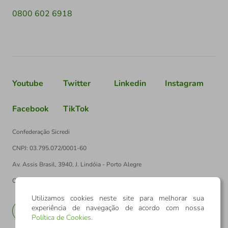
0800 602 6918
Youtube
Twitter
Linkedin
Instagram
Facebook
TikTok
Confederação Sicredi
CNPJ: 03.795.072/0001-60
Av. Assis Brasil, 3940, J. Lindóia - Porto Alegre
CEP: 91010-003
Utilizamos cookies neste site para melhorar sua
experiência de navegação de acordo com nossa
PT
EN
Política de Cookies
.