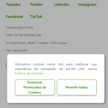
Youtube
Twitter
Linkedin
Instagram
Facebook
TikTok
Confederação Sicredi
CNPJ: 03.795.072/0001-60
Av. Assis Brasil, 3940, J. Lindóia - Porto Alegre
CEP: 91010-003
Utilizamos cookies neste site para melhorar sua
PT
EN
experiência de navegação de acordo com nossa
Política de Cookies
.
Gerenciar
Permissões de
Permitir todos
Cookies