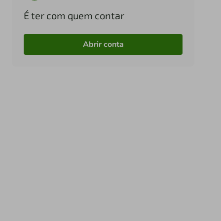
É ter com quem contar
Abrir conta