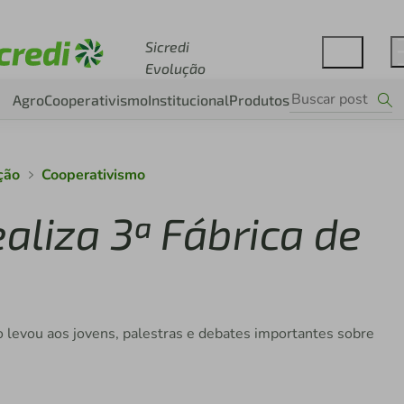
Acesse sicredi.com.br
Sicredi
Evolução
Agro
Cooperativismo
Institucional
Produtos
ção
Cooperativismo
ealiza 3ª Fábrica de
 levou aos jovens, palestras e debates importantes sobre