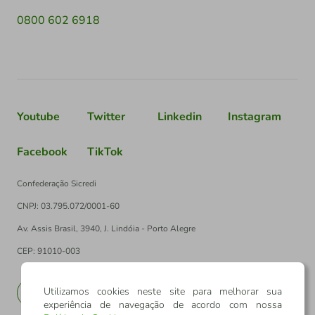
0800 602 6918
Youtube
Twitter
Linkedin
Instagram
Facebook
TikTok
Confederação Sicredi
CNPJ: 03.795.072/0001-60
Av. Assis Brasil, 3940, J. Lindóia - Porto Alegre
CEP: 91010-003
Utilizamos cookies neste site para melhorar sua
PT
EN
experiência de navegação de acordo com nossa