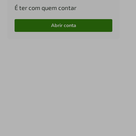
É ter com quem contar
Abrir conta