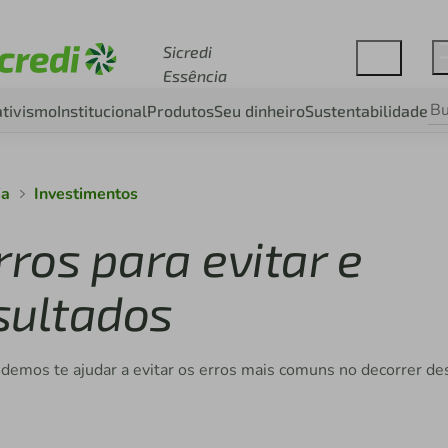
Acesse sicredi.com.br
Sicredi
Essência
tivismo
Institucional
Produtos
Seu dinheiro
Sustentabilidade
ia
Investimentos
rros para evitar e
sultados
odemos te ajudar a evitar os erros mais comuns no decorrer de