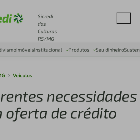
se sicredi.com.br
Sicredi
das
Culturas
RS/MG
tivismo
Imóveis
Institucional
Produtos
Seu dinheiro
Susten
/MG
Veículos
ferentes necessidades
 oferta de crédito