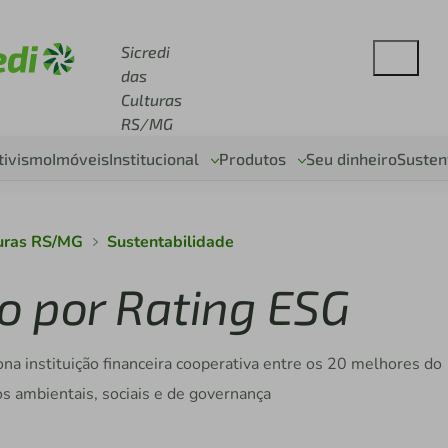
se sicredi.com.br
Sicredi
das
Culturas
RS/MG
tivismo
Imóveis
Institucional
Produtos
Seu dinheiro
Susten
turas RS/MG
Sustentabilidade
do por Rating ESG
ona instituição financeira cooperativa entre os 20 melhores do
s ambientais, sociais e de governança