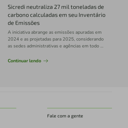
Sicredi neutraliza 27 mil toneladas de
carbono calculadas em seu Inventário
de Emissões
A iniciativa abrange as emissões apuradas em
2024 e as projetadas para 2025, considerando
as sedes administrativas e agências em todo o
Brasil, reforçando o compromisso da instituição
com a sustentabilidade.
Continuar lendo
Fale com a gente