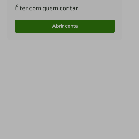
É ter com quem contar
Abrir conta