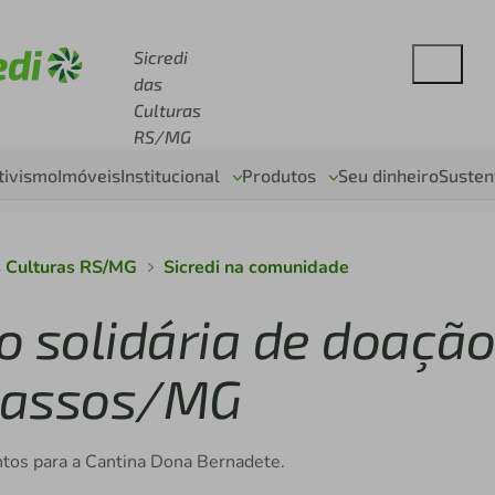
se sicredi.com.br
Sicredi
das
Culturas
RS/MG
tivismo
Imóveis
Institucional
Produtos
Seu dinheiro
Susten
s Culturas RS/MG
Sicredi na comunidade
ão solidária de doaçã
Passos/MG
tos para a Cantina Dona Bernadete.