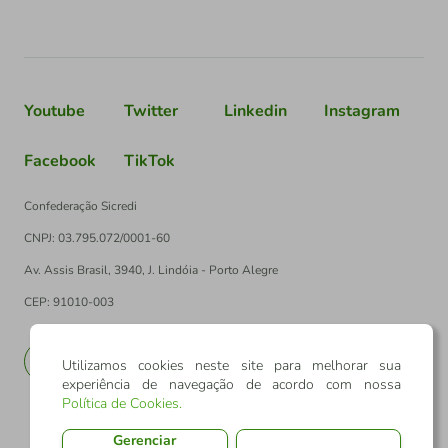
Youtube
Twitter
Linkedin
Instagram
Facebook
TikTok
Confederação Sicredi
CNPJ: 03.795.072/0001-60
Av. Assis Brasil, 3940, J. Lindóia - Porto Alegre
CEP: 91010-003
PT
EN
Utilizamos cookies neste site para melhorar sua
experiência de navegação de acordo com nossa
Política de Cookies
.
Gerenciar