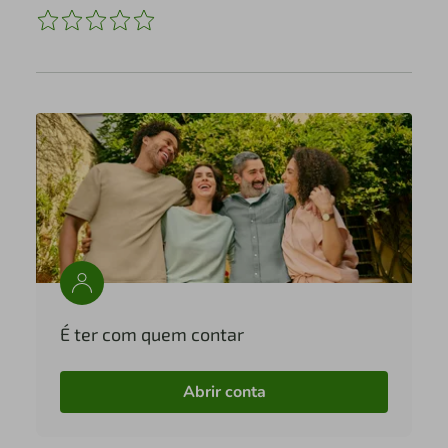
É ter com quem contar
Abrir conta