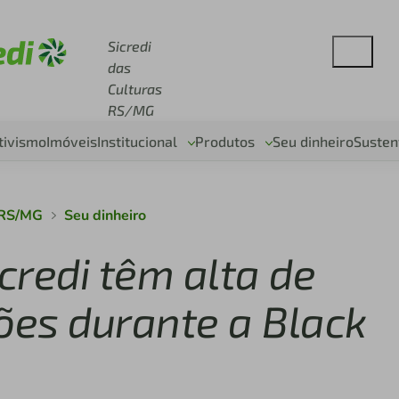
se sicredi.com.br
Sicredi
das
Culturas
RS/MG
tivismo
Imóveis
Institucional
Produtos
Seu dinheiro
Susten
s RS/MG
Seu dinheiro
credi têm alta de
es durante a Black