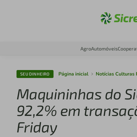
Aces
Agro
Automóveis
Coopera
Página inicial
Notícias Cultura
SEU DINHEIRO
Maquininhas do Si
92,2% em transaçõ
Friday