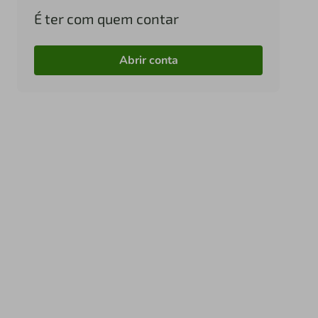
É ter com quem contar
Abrir conta