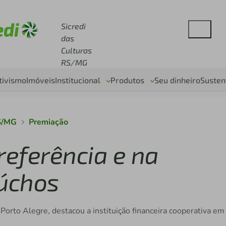
se sicredi.com.br
Sicredi
das
Culturas
RS/MG
tivismo
Imóveis
Institucional
Produtos
Seu dinheiro
Susten
RS/MG
Premiação
preferência e na
úchos
orto Alegre, destacou a instituição financeira cooperativa em