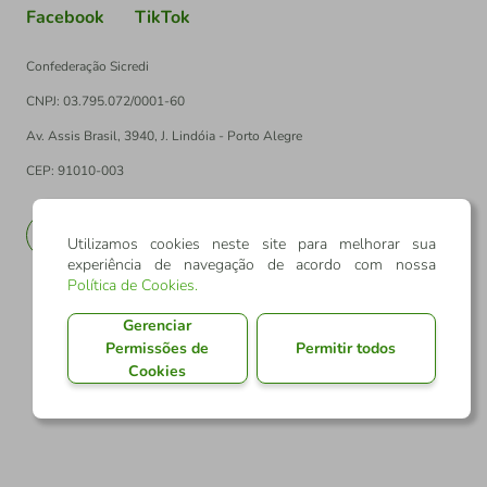
Facebook
TikTok
Confederação Sicredi
CNPJ: 03.795.072/0001-60
Av. Assis Brasil, 3940, J. Lindóia - Porto Alegre
CEP: 91010-003
PT
EN
Utilizamos cookies neste site para melhorar sua
experiência de navegação de acordo com nossa
Política de Cookies
.
Gerenciar
Permissões de
Permitir todos
Cookies