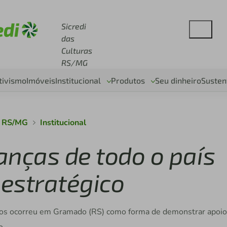
se sicredi.com.br
Sicredi
das
Culturas
RS/MG
tivismo
Imóveis
Institucional
Produtos
Seu dinheiro
Susten
s RS/MG
Institucional
ranças de todo o país
estratégico
vos ocorreu em Gramado (RS) como forma de demonstrar apoio