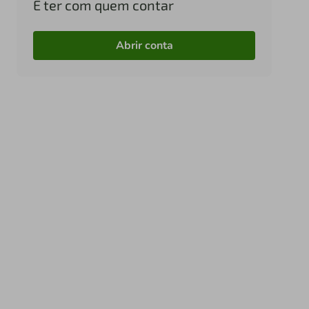
É ter com quem contar
Abrir conta