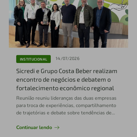
14/07/2026
INSTITUCIONAL
Sicredi e Grupo Costa Beber realizam
encontro de negócios e debatem o
fortalecimento econômico regional
Reunião reuniu lideranças das duas empresas
para troca de experiências, compartilhamento
de trajetórias e debate sobre tendências de
mercado, reforçando a importância das
parcerias para o desenvolvimento econômico
Continuar lendo
regional.