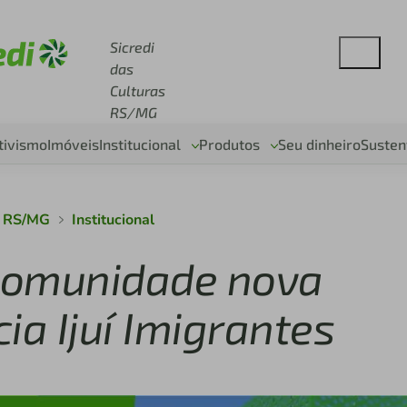
se sicredi.com.br
Sicredi
das
Culturas
RS/MG
tivismo
Imóveis
Institucional
Produtos
Seu dinheiro
Susten
s RS/MG
Institucional
 comunidade nova
ia Ijuí Imigrantes