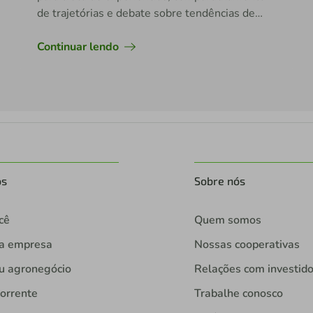
de trajetórias e debate sobre tendências de
mercado, reforçando a importância das
parcerias para o desenvolvimento econômico
Continuar lendo
regional.
os
Sobre nós
cê
Quem somos
ua empresa
Nossas cooperativas
u agronegócio
Relações com investid
orrente
Trabalhe conosco