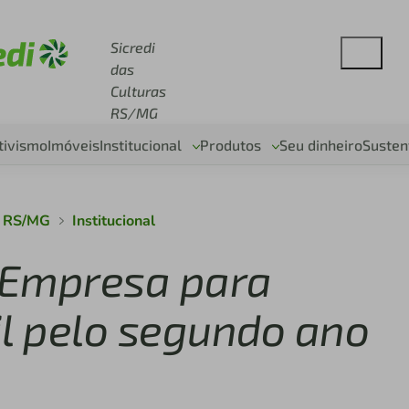
se sicredi.com.br
Sicredi
das
Culturas
RS/MG
tivismo
Imóveis
Institucional
Produtos
Seu dinheiro
Susten
s RS/MG
Institucional
r Empresa para
il pelo segundo ano