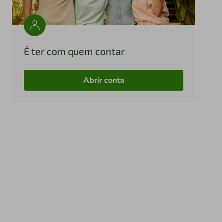
É ter com quem contar
Abrir conta