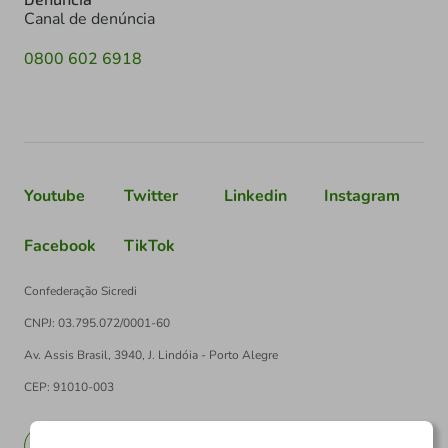
Canal de denúncia
0800 602 6918
Youtube
Twitter
Linkedin
Instagram
Facebook
TikTok
Confederação Sicredi
CNPJ: 03.795.072/0001-60
Av. Assis Brasil, 3940, J. Lindóia - Porto Alegre
CEP: 91010-003
PT
EN