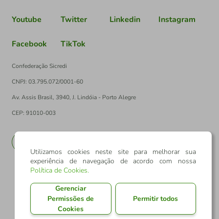
Youtube
Twitter
Linkedin
Instagram
Facebook
TikTok
Confederação Sicredi
CNPJ: 03.795.072/0001-60
Av. Assis Brasil, 3940, J. Lindóia - Porto Alegre
CEP: 91010-003
PT
EN
Utilizamos cookies neste site para melhorar sua
experiência de navegação de acordo com nossa
Política de Cookies
.
Gerenciar
Permissões de
Permitir todos
Cookies