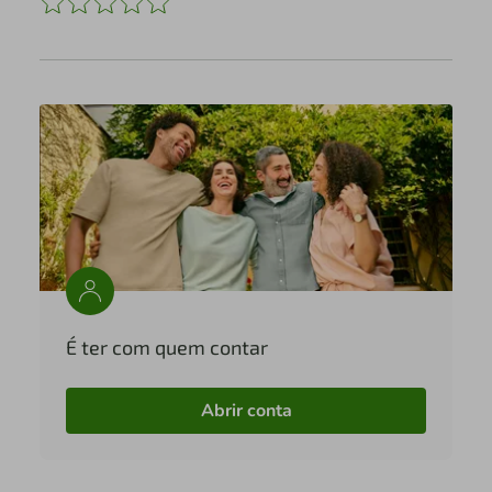
É ter com quem contar
Abrir conta