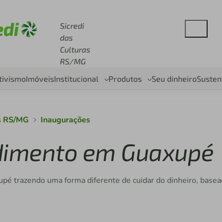
se sicredi.com.br
Sicredi
das
Culturas
RS/MG
tivismo
Imóveis
Institucional
Produtos
Seu dinheiro
Susten
as RS/MG
Inaugurações
endimento em Guaxupé
pé trazendo uma forma diferente de cuidar do dinheiro, basea