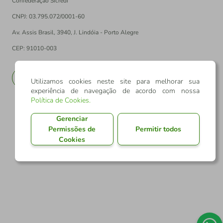
Confederação Sicredi
CNPJ: 03.795.072/0001-60
Av. Assis Brasil, 3940, J. Lindóia - Porto Alegre
CEP: 91010-003
PT
EN
Utilizamos cookies neste site para melhorar sua
experiência de navegação de acordo com nossa
Política de Cookies
.
Gerenciar
Permissões de
Permitir todos
Cookies