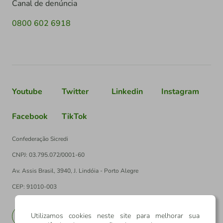
Canal de denúncia
0800 602 6918
Youtube
Twitter
Linkedin
Instagram
Facebook
TikTok
Confederação Sicredi
CNPJ: 03.795.072/0001-60
Av. Assis Brasil, 3940, J. Lindóia - Porto Alegre
CEP: 91010-003
Utilizamos cookies neste site para melhorar sua
PT
EN