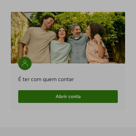
É ter com quem contar
Abrir conta