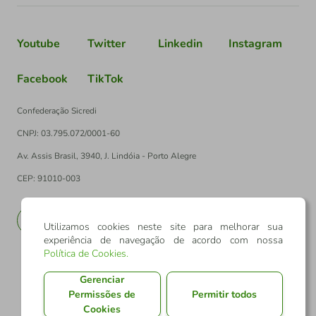
Youtube
Twitter
Linkedin
Instagram
Facebook
TikTok
Confederação Sicredi
CNPJ: 03.795.072/0001-60
Av. Assis Brasil, 3940, J. Lindóia - Porto Alegre
CEP: 91010-003
PT
EN
Utilizamos cookies neste site para melhorar sua
experiência de navegação de acordo com nossa
Política de Cookies
.
Gerenciar
Permissões de
Permitir todos
Cookies