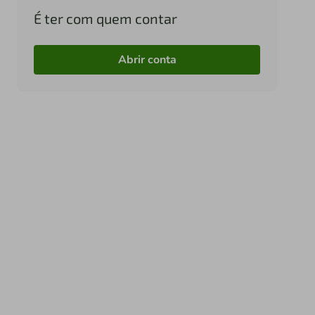
É ter com quem contar
Abrir conta