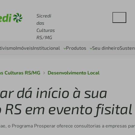
se sicredi.com.br
Sicredi
das
Culturas
RS/MG
tivismo
Imóveis
Institucional
Produtos
Seu dinheiro
Susten
as Culturas RS/MG
Desenvolvimento Local
r dá início à sua
 RS em evento fisital
rae, o Programa Prosperar oferece consultorias a empresas pa