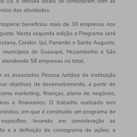
id-19, e desses locais se conectaram com as
nício das atividades.
rosperar beneficiou mais de 30 empresas nos
ugusto. Nesta segunda edição o Programa será
stana, Condor, Ijuí, Panambi e Santo Augusto,
s municípios de Guaxupé, Muzambinho e São
, atendendo 58 empresas no total.
 os associados Pessoa Jurídica da instituição
eus objetivos de desenvolvimento, a partir de
como marketing, finanças, plano de negócios,
cos e financeiros. O trabalho realizado tem
agnóstico, em que é construído um programa de
e específico, levando em consideração as
o e a definição de cronograma de ações; a