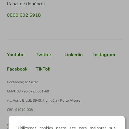
Canal de denúncia
0800 602 6918
Youtube
Twitter
Linkedin
Instagram
Facebook
TikTok
Confederação Sicredi
CNPJ: 03.795.072/0001-60
Av. Assis Brasil, 3940, J. Lindóia - Porto Alegre
CEP: 91010-003
PT
EN
Utilizamos cookies neste site para melhorar sua