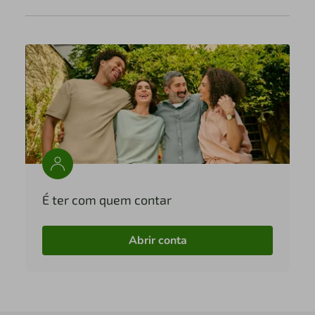
É ter com quem contar
Abrir conta