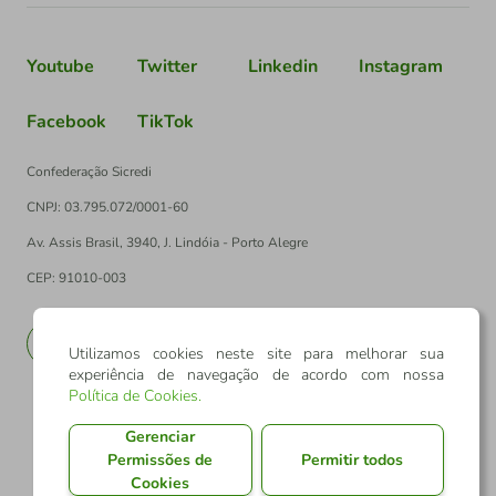
Youtube
Twitter
Linkedin
Instagram
Facebook
TikTok
Confederação Sicredi
CNPJ: 03.795.072/0001-60
Av. Assis Brasil, 3940, J. Lindóia - Porto Alegre
CEP: 91010-003
PT
EN
Utilizamos cookies neste site para melhorar sua
experiência de navegação de acordo com nossa
Política de Cookies
.
Gerenciar
Permissões de
Permitir todos
Cookies