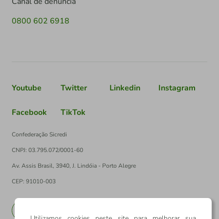
Canal de denúncia
0800 602 6918
Youtube
Twitter
Linkedin
Instagram
Facebook
TikTok
Confederação Sicredi
CNPJ: 03.795.072/0001-60
Av. Assis Brasil, 3940, J. Lindóia - Porto Alegre
CEP: 91010-003
PT
EN
Utilizamos cookies neste site para melhorar sua