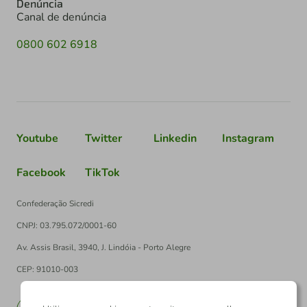
Denúncia
Canal de denúncia
0800 602 6918
Youtube
Twitter
Linkedin
Instagram
Facebook
TikTok
Confederação Sicredi
CNPJ: 03.795.072/0001-60
Av. Assis Brasil, 3940, J. Lindóia - Porto Alegre
CEP: 91010-003