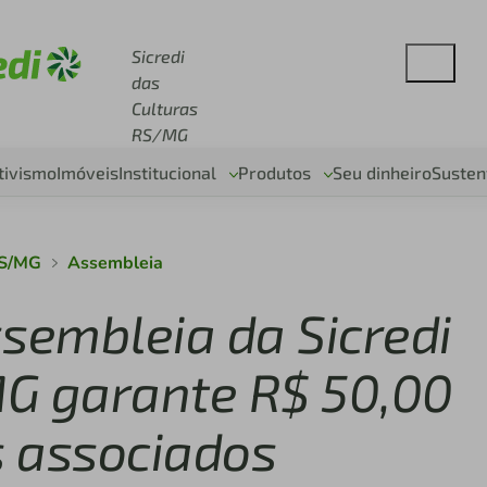
se sicredi.com.br
Sicredi
das
Culturas
RS/MG
tivismo
Imóveis
Institucional
Produtos
Seu dinheiro
Susten
RS/MG
Assembleia
sembleia da Sicredi
G garante R$ 50,00
 associados