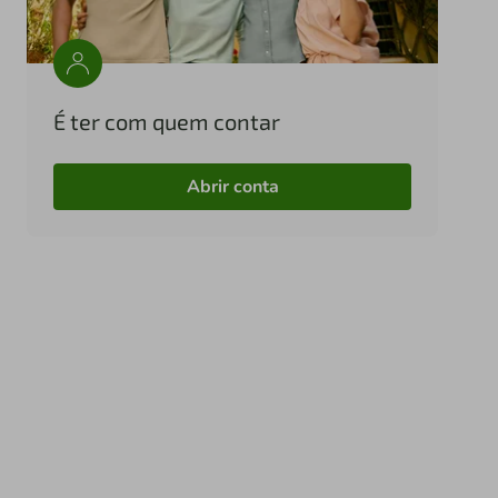
É ter com quem contar
Abrir conta