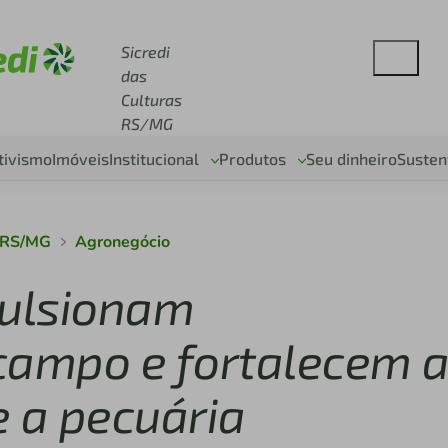
se sicredi.com.br
Sicredi
das
Culturas
RS/MG
tivismo
Imóveis
Institucional
Produtos
Seu dinheiro
Susten
s RS/MG
Agronegócio
ulsionam
campo e fortalecem 
e a pecuária