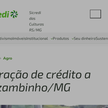
se sicredi.com.br
Sicredi
das
Culturas
RS/MG
tivismo
Imóveis
Institucional
Produtos
Seu dinheiro
Susten
Agro
eração de crédito a
uzambinho/MG