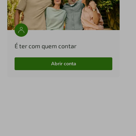
É ter com quem contar
Abrir conta