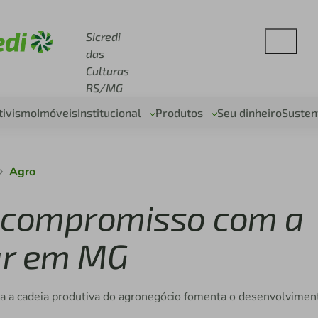
se sicredi.com.br
Sicredi
das
Culturas
RS/MG
tivismo
Imóveis
Institucional
Produtos
Seu dinheiro
Susten
Agro
 o compromisso com a
iar em MG
toda a cadeia produtiva do agronegócio fomenta o desenvolvimen