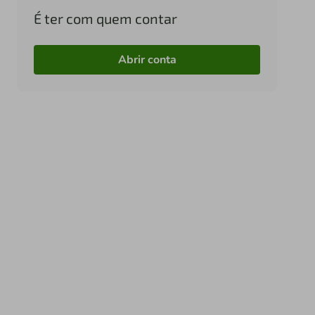
É ter com quem contar
Abrir conta