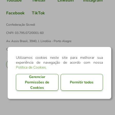
Youtube
Twitter
Linkedin
Instagram
Facebook
TikTok
Confederação Sicredi
CNPJ: 03.795.072/0001-60
Av. Assis Brasil, 3940, J. Lindóia - Porto Alegre
CEP: 91010-003
Utilizamos cookies neste site para melhorar sua
experiência de navegação de acordo com nossa
PT
EN
Política de Cookies
.
Gerenciar
Permissões de
Permitir todos
Cookies