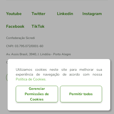
Youtube
Twitter
Linkedin
Instagram
Facebook
TikTok
Confederação Sicredi
CNPJ: 03.795.072/0001-60
Av. Assis Brasil, 3940, J. Lindóia - Porto Alegre
CEP: 91010-003
Utilizamos cookies neste site para melhorar sua
experiência de navegação de acordo com nossa
PT
EN
Política de Cookies
.
Gerenciar
Permissões de
Permitir todos
Cookies