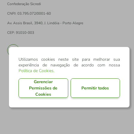
Confederação Sicredi
CNPJ: 03.795.072/0001-60
Av. Assis Brasil, 3940, J. Lindóia - Porto Alegre
CEP: 91010-003
PT
EN
Utilizamos cookies neste site para melhorar sua
experiência de navegação de acordo com nossa
Política de Cookies
.
Gerenciar
Permissões de
Permitir todos
Cookies