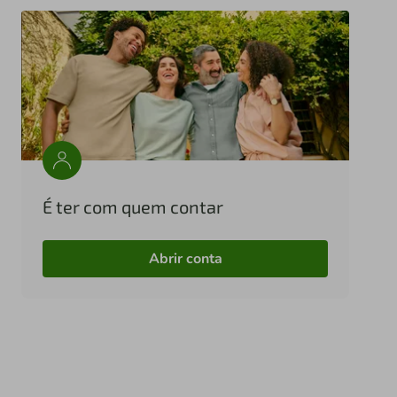
É ter com quem contar
Abrir conta