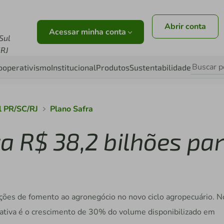
Abrir conta
Acessar minha conta
Sul
RJ
ooperativismo
Institucional
Produtos
Sustentabilidade
l PR/SC/RJ
Plano Safra
za R$ 38,2 bilhões pa
ções de fomento ao agronegócio no novo ciclo agropecuário. N
tativa é o crescimento de 30% do volume disponibilizado em