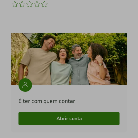
É ter com quem contar
Abrir conta