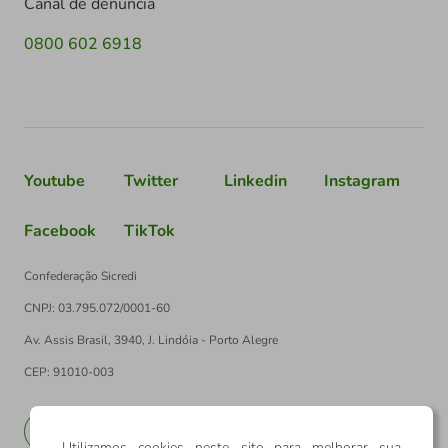
Canal de denúncia
0800 602 6918
Youtube
Twitter
Linkedin
Instagram
Facebook
TikTok
Confederação Sicredi
CNPJ: 03.795.072/0001-60
Av. Assis Brasil, 3940, J. Lindóia - Porto Alegre
CEP: 91010-003
PT
EN
Utilizamos cookies neste site para melhorar sua