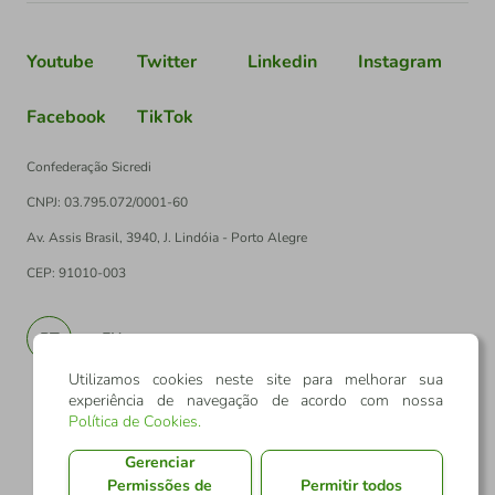
Youtube
Twitter
Linkedin
Instagram
Facebook
TikTok
Confederação Sicredi
CNPJ: 03.795.072/0001-60
Av. Assis Brasil, 3940, J. Lindóia - Porto Alegre
CEP: 91010-003
PT
EN
Utilizamos cookies neste site para melhorar sua
experiência de navegação de acordo com nossa
Política de Cookies
.
Gerenciar
Permissões de
Permitir todos