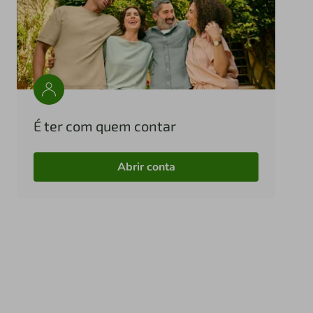
É ter com quem contar
Abrir conta