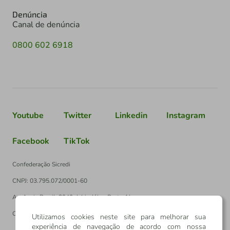
Denúncia
Canal de denúncia
0800 602 6918
Youtube
Twitter
Linkedin
Instagram
Facebook
TikTok
Confederação Sicredi
CNPJ: 03.795.072/0001-60
Av. Assis Brasil, 3940, J. Lindóia - Porto Alegre
CEP: 91010-003
Utilizamos cookies neste site para melhorar sua
experiência de navegação de acordo com nossa