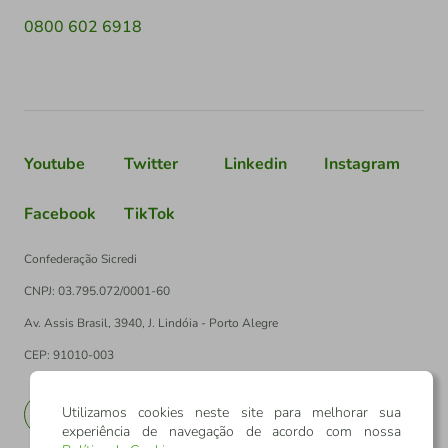
0800 602 6918
Youtube
Twitter
Linkedin
Instagram
Facebook
TikTok
Confederação Sicredi
CNPJ: 03.795.072/0001-60
Av. Assis Brasil, 3940, J. Lindóia - Porto Alegre
CEP: 91010-003
Utilizamos cookies neste site para melhorar sua
PT
EN
experiência de navegação de acordo com nossa