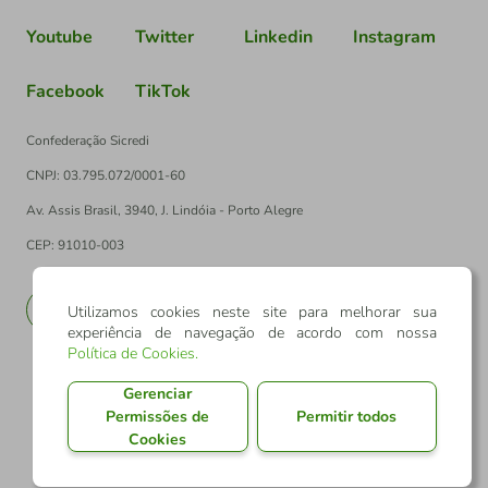
Youtube
Twitter
Linkedin
Instagram
Facebook
TikTok
Confederação Sicredi
CNPJ: 03.795.072/0001-60
Av. Assis Brasil, 3940, J. Lindóia - Porto Alegre
CEP: 91010-003
PT
EN
Utilizamos cookies neste site para melhorar sua
experiência de navegação de acordo com nossa
Política de Cookies
.
Gerenciar
Permissões de
Permitir todos
Cookies