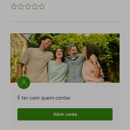
É ter com quem contar
Abrir conta