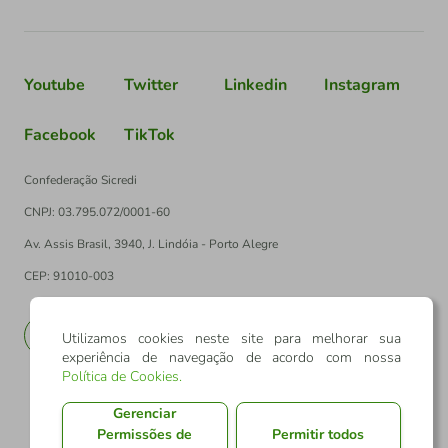
Youtube
Twitter
Linkedin
Instagram
Facebook
TikTok
Confederação Sicredi
CNPJ: 03.795.072/0001-60
Av. Assis Brasil, 3940, J. Lindóia - Porto Alegre
CEP: 91010-003
PT
EN
Utilizamos cookies neste site para melhorar sua
experiência de navegação de acordo com nossa
Política de Cookies
.
Gerenciar
Permissões de
Permitir todos