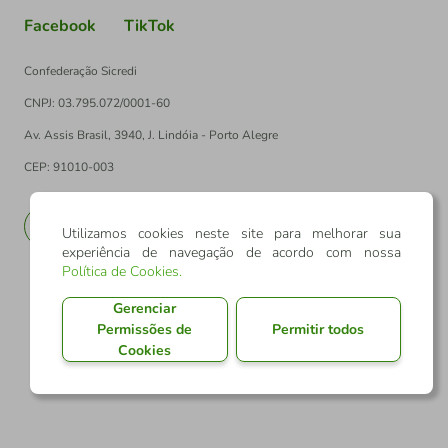
Facebook
TikTok
Confederação Sicredi
CNPJ: 03.795.072/0001-60
Av. Assis Brasil, 3940, J. Lindóia - Porto Alegre
CEP: 91010-003
PT
EN
Utilizamos cookies neste site para melhorar sua
experiência de navegação de acordo com nossa
Política de Cookies
.
Gerenciar
Permissões de
Permitir todos
Cookies