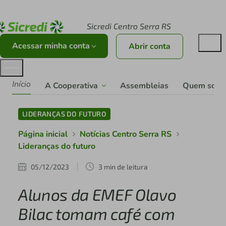
Acesse sicredi.com.br
Sicredi Centro Serra RS
Acessar minha conta
Abrir conta
Início
A Cooperativa
Assembleias
Quem som
LIDERANÇAS DO FUTURO
Página inicial
Notícias Centro Serra RS
Lideranças do futuro
05/12/2023
3 min de leitura
Alunos da EMEF Olavo
Bilac tomam café com